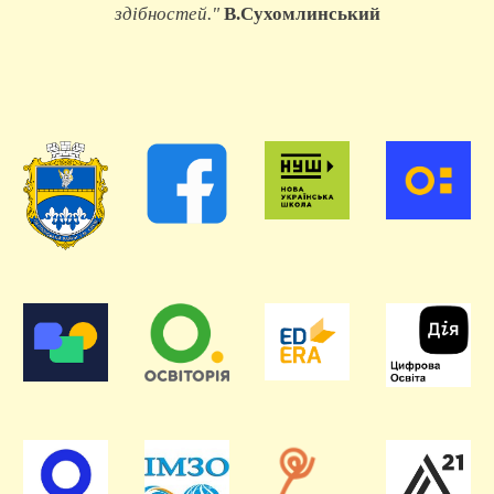
здібностей."
В.Сухомлинськи
й